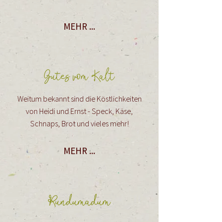
MEHR ...
Gutes vom Kalt
Weitum bekannt sind die Köstlichkeiten
von Heidi und Ernst - Speck, Käse,
Schnaps, Brot und vieles mehr!
MEHR ...
Rundumadum